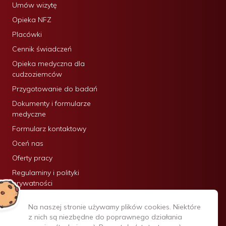
Umów wizytę
Opieka NFZ
Placówki
Cennik świadczeń
Opieka medyczna dla
cudzoziemców
Przygotowanie do badań
Dokumenty i formularze
medyczne
Formularz kontaktowy
Oceń nas
Oferty pracy
Regulaminy i polityki
prywatności
Certyfikaty:
Na naszej stronie używamy plików cookies. Niektóre
z nich są niezbędne do poprawnego działania