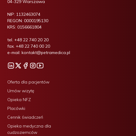
04-329 Warszawa
NIP:
1132463074
REGON:
0000195130
KRS:
0156661804
tel.
+48 22 740 20 20
fax.
+48 22 740 00 20
e-mail:
kontakt@petramedica.pl
Oferta dla pacjentów
Umów wizytę
Opieka NFZ
Placówki
Cennik świadczeń
Opieka medyczna dla
cudzoziemców