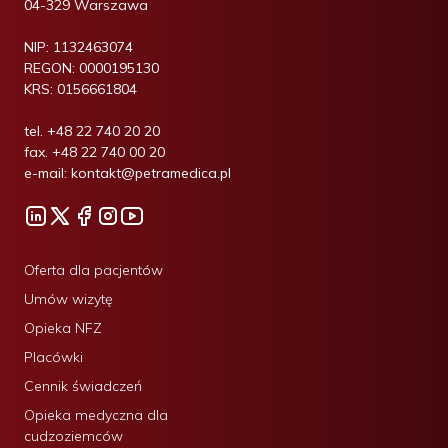
04-329 Warszawa
NIP:
1132463074
REGON:
0000195130
KRS:
0156661804
tel.
+48 22 740 20 20
fax.
+48 22 740 00 20
e-mail:
kontakt@petramedica.pl
Oferta dla pacjentów
Umów wizytę
Opieka NFZ
Placówki
Cennik świadczeń
Opieka medyczna dla
cudzoziemców