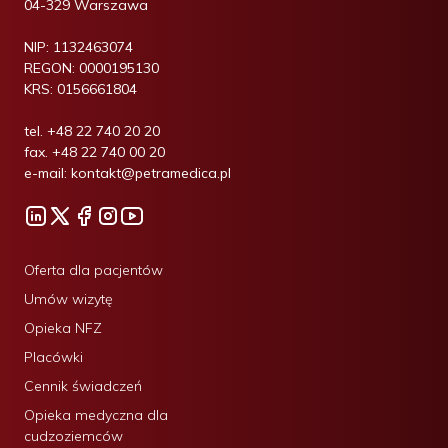
04-329 Warszawa
NIP:
1132463074
REGON:
0000195130
KRS:
0156661804
tel.
+48 22 740 20 20
fax.
+48 22 740 00 20
e-mail:
kontakt@petramedica.pl
Oferta dla pacjentów
Umów wizytę
Opieka NFZ
Placówki
Cennik świadczeń
Opieka medyczna dla
cudzoziemców