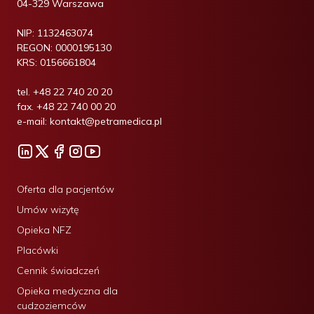
04-329 Warszawa
NIP:
1132463074
REGON:
0000195130
KRS:
0156661804
tel.
+48 22 740 20 20
fax.
+48 22 740 00 20
e-mail:
kontakt@petramedica.pl
Oferta dla pacjentów
Umów wizytę
Opieka NFZ
Placówki
Cennik świadczeń
Opieka medyczna dla
cudzoziemców