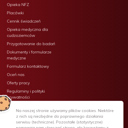
Opieka NFZ
Placówki
Cennik świadczeń
Opieka medyczna dla
cudzoziemców
Przygotowanie do badań
Dokumenty i formularze
medyczne
Formularz kontaktowy
Oceń nas
Oferty pracy
Regulaminy i polityki
prywatności
Certyfikaty:
Na naszej stronie używamy plików cookies. Niektóre
z nich są niezbędne do poprawnego działania
serwisu (techniczne). Pozostałe (statystyczne)
pomagają nam ulepszać stronę, ale korzystamy z