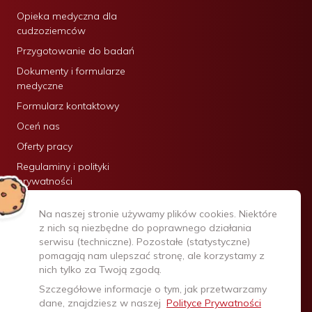
Opieka medyczna dla
cudzoziemców
Przygotowanie do badań
Dokumenty i formularze
medyczne
Formularz kontaktowy
Oceń nas
Oferty pracy
Regulaminy i polityki
prywatności
Certyfikaty:
Na naszej stronie używamy plików cookies. Niektóre
z nich są niezbędne do poprawnego działania
serwisu (techniczne). Pozostałe (statystyczne)
pomagają nam ulepszać stronę, ale korzystamy z
nich tylko za Twoją zgodą.
Szczegółowe informacje o tym, jak przetwarzamy
dane, znajdziesz w naszej
Polityce Prywatności