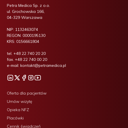
Petra Medica Sp. z o.o.
ul. Grochowska 166,
04-329 Warszawa
NIP:
1132463074
REGON:
0000195130
KRS:
0156661804
tel.
+48 22 740 20 20
fax.
+48 22 740 00 20
e-mail:
kontakt@petramedica.pl
Oferta dla pacjentów
Umów wizytę
Opieka NFZ
Placówki
Cennik świadczeń