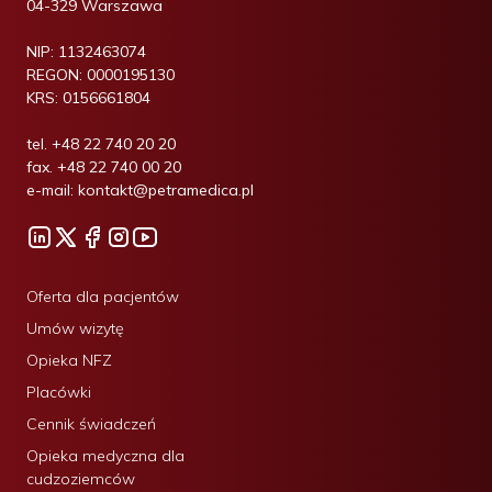
04-329 Warszawa
NIP:
1132463074
REGON:
0000195130
KRS:
0156661804
tel.
+48 22 740 20 20
fax.
+48 22 740 00 20
e-mail:
kontakt@petramedica.pl
Oferta dla pacjentów
Umów wizytę
Opieka NFZ
Placówki
Cennik świadczeń
Opieka medyczna dla
cudzoziemców