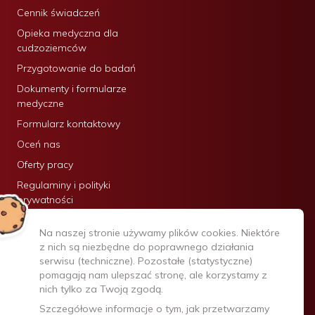
Cennik świadczeń
Opieka medyczna dla
cudzoziemców
Przygotowanie do badań
Dokumenty i formularze
medyczne
Formularz kontaktowy
Oceń nas
Oferty pracy
Regulaminy i polityki
prywatności
Certyfikaty:
Na naszej stronie używamy plików cookies. Niektóre
z nich są niezbędne do poprawnego działania
serwisu (techniczne). Pozostałe (statystyczne)
pomagają nam ulepszać stronę, ale korzystamy z
nich tylko za Twoją zgodą.
Szczegółowe informacje o tym, jak przetwarzamy