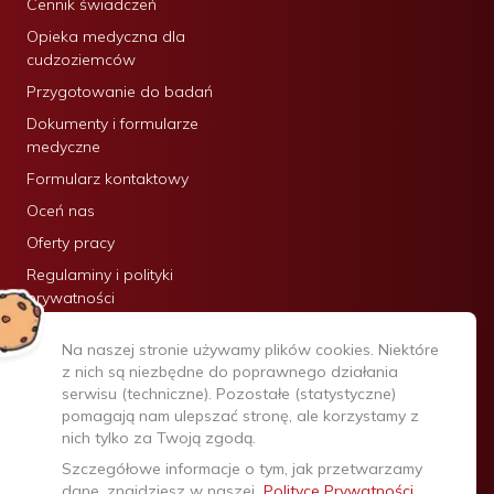
Cennik świadczeń
Opieka medyczna dla
cudzoziemców
Przygotowanie do badań
Dokumenty i formularze
medyczne
Formularz kontaktowy
Oceń nas
Oferty pracy
Regulaminy i polityki
prywatności
Certyfikaty:
Na naszej stronie używamy plików cookies. Niektóre
z nich są niezbędne do poprawnego działania
serwisu (techniczne). Pozostałe (statystyczne)
pomagają nam ulepszać stronę, ale korzystamy z
nich tylko za Twoją zgodą.
Szczegółowe informacje o tym, jak przetwarzamy
dane, znajdziesz w naszej
Polityce Prywatności